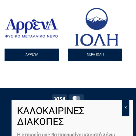
ΑΡΡΈΝΑ
ΝΕΡΆ ΙΟΛΗ
Visa
MasterCard
ΔΩΡΕΆΝ ΔΙΑΝΟΜΉ ΝΕΡΟΎ
ΨΎΚΤΗΣ ΝΕΡΟΎ
ΕΜΦΙΑΛΩΜΈΝΑ ΝΕΡΑ ΣΕ ΤΙΜΈΣ ΧΟΝΔΡΙΚΉΣ
ΣΥΧΝΈΣ ΕΡΩΤΉΣΕΙΣ
Η εταιρεία μας θα παραμείνει κλειστή λόγω