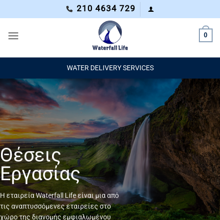
Μετάβαση
210 4634 729
στο
περιεχόμενο
0
WATER DELIVERY SERVICES
Θέσεις
Εργασίας
Η εταιρεία Waterfall Life είναι μια από
τις αναπτυσσόμενες εταιρείες στο
χώρο της διανομής εμφιαλωμένου