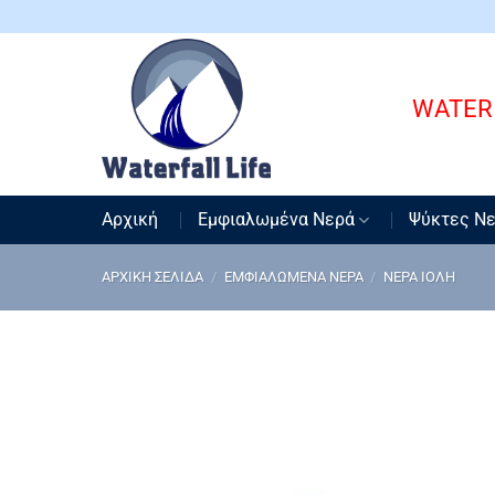
Μετάβαση
στο
περιεχόμενο
WATER 
Αρχική
Εμφιαλωμένα Νερά
Ψύκτες Ν
ΑΡΧΙΚΉ ΣΕΛΊΔΑ
/
ΕΜΦΙΑΛΩΜΈΝΑ ΝΕΡΆ
/
ΝΕΡΆ ΙΟΛΗ