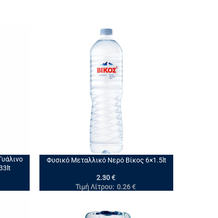
+
Γυάλινο
Φυσικό Μεταλλικό Νερό Βίκος 6×1.5lt
33lt
2.30
€
Τιμή Λίτρου:
0.26
€