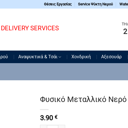
Θέσεις Εργασίας
Service Ψύκτη Νερού
Water
ΤΗ
DELIVERY SERVICES
2
ερού
Αναψυκτικά & Τσάι
Χονδρική
Αξεσουάρ
Φυσικό Μεταλλικό Νερό 
3.90
€
Φυσικό Μεταλλικό Νερό ΙΟΛΗ Φιάλη PET 24x0.5