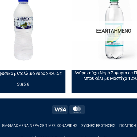
ΕΞΑΝΤΛΗΜΈΝΟ
+
Ανθρακούχο Νερό Σαμαριά σε 
φυσικό μεταλλικό νερό 24×0.5lt
Μπουκάλι με Μαστίχα 12×0
3.95
€
Visa
MasterCard
ΕΜΦΙΑΛΩΜΈΝΑ ΝΕΡΑ ΣΕ ΤΙΜΈΣ ΧΟΝΔΡΙΚΉΣ
ΣΥΧΝΈΣ ΕΡΩΤΉΣΕΙΣ
ΠΟΛΙΤΙΚΉ