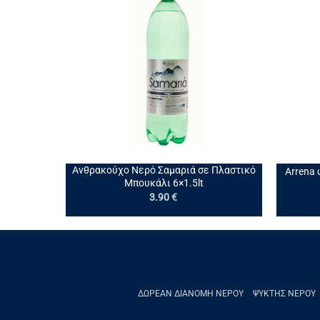
+
+
Ανθρακούχο Νερό Σαμαριά σε Πλαστικό
Arrena 
Μπουκάλι 6×1.5lt
3.90
€
ΔΩΡΕΆΝ ΔΙΑΝΟΜΉ ΝΕΡΟΎ
ΨΎΚΤΗΣ ΝΕΡΟΎ