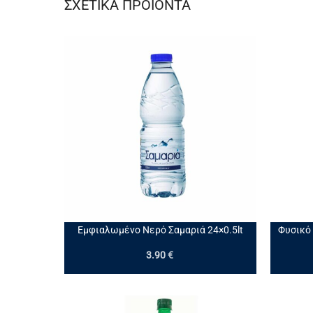
ΣΧΕΤΙΚΆ ΠΡΟΪΌΝΤΑ
+
+
Εμφιαλωμένο Νερό Σαμαριά 24×0.5lt
Φυσικό 
3.90
€