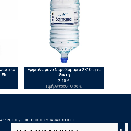
+
Πλαστικό
Εμφιαλωμένο Νερό Σαμαριά 2X10lt για
.5lt
Ψυκτη
7.10
€
Τιμή Λίτρου:
0.36
€
 ΑΚΎΡΩΣΗΣ / ΕΠΙΣΤΡΟΦΉΣ / ΥΠΑΝΑΧΏΡΗΣΗΣ