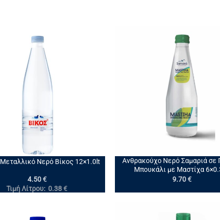
+
Ανθρακούχο Νερό Σαμαριά σε 
Μεταλλικό Νερό Βίκος 12×1.0lt
Μπουκάλι με Μαστίχα 6×0.
4.50
€
9.70
€
Τιμή Λίτρου:
0.38
€